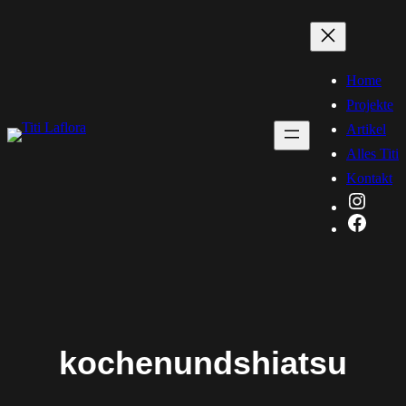
Zum
Inhalt
springen
Home
Projekte
Artikel
Alles Titi
Kontakt
Instag
Faceb
kochenundshiatsu