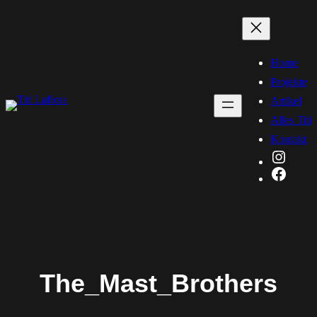
Zum
Inhalt
springen
Home
Projekte
Artikel
Alles Titi
Kontakt
Instag
Faceb
The_Mast_Brothers