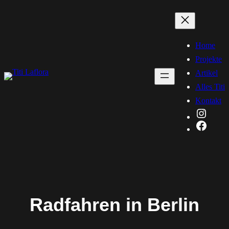
Zum
Inhalt
springen
Home
Projekte
Artikel
Alles Titi
Kontakt
Instag
Faceb
Radfahren in Berlin