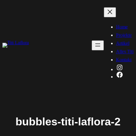
Zum
Inhalt
springen
Home
Projekte
Artikel
Alles Titi
Kontakt
Instag
Faceb
bubbles-titi-laflora-2