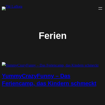
Zum
Inhalt
springen
Ferien
YummyCrazyFunny – Das
Feriencamp, das Kindern schmeckt