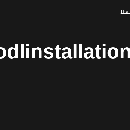
Ho
dlinstallatio