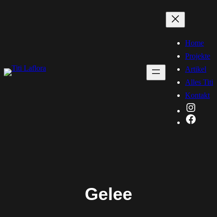
Zum
Inhalt
springen
Home
Projekte
Artikel
Alles Titi
Kontakt
Instag
Faceb
Gelee