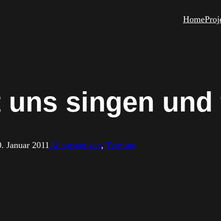
Home
Proj
t uns singen und
0. Januar 2011
Alltagsnotizen
, 
Termine