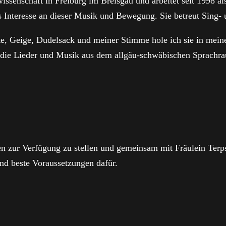
ssenschaft in Freiburg im Breisgau und arbeitet seit 1998 a
as Interesse an dieser Musik und Bewegung. Sie betreut Sing
e, Geige, Dudelsack und meiner Stimme hole ich sie in meine
 die Lieder und Musik aus dem allgäu-schwäbischen Sprachra
en zur Verfügung zu stellen und gemeinsam mit Fräulein Terps
ind beste Voraussetzungen dafür.