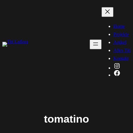
Zum
Inhalt
springen
Home
Projekte
Artikel
Alles Titi
Kontakt
Instag
Faceb
tomatino