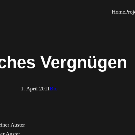
Home
Proj
iches Vergnügen
1. April 2011
Bio
er Auster