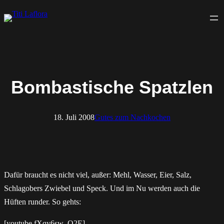
Zum
Inhalt
springen
Bombastische Spatzlen
18. Juli 2008
Gutes zum Nachkochen
Dafür braucht es nicht viel, außer: Mehl, Wasser, Eier, Salz,
Schlagobers Zwiebel und Speck. Und im Nu werden auch die
Hüften runder. So gehts:
[youtube fXqy6sw_O2E]