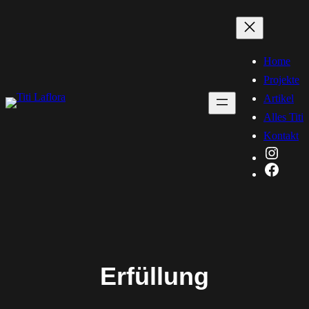
Zum
Inhalt
springen
Home
Projekte
Artikel
Alles Titi
Kontakt
Instag
Faceb
Erfüllung