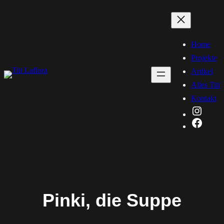
Zum
Inhalt
springen
Home
Projekte
Artikel
Alles Titi
Kontakt
Instag
Faceb
Pinki, die Suppe