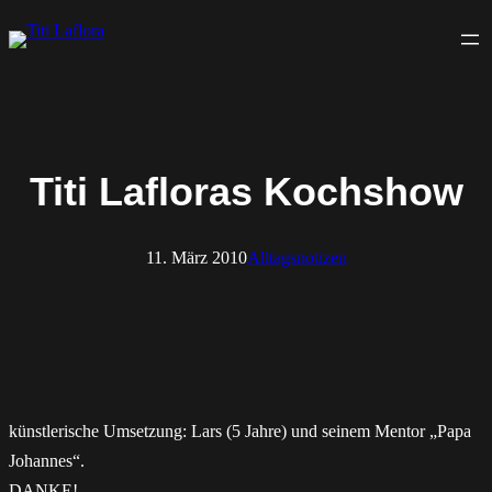
Zum
Inhalt
springen
Titi Lafloras Kochshow
11. März 2010
Alltagsnotizen
künstlerische Umsetzung: Lars (5 Jahre) und seinem Mentor „Papa
Johannes“.
DANKE!